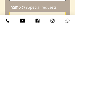
Special requests? (לא חובה)
0/500
כמות
*
הוספה לסל
כולל: לזניה או קיש אישי, סלט
ירקות אישי (יווני, קיסר או ישראלי),
בייגל, בראוני, פרי ושתיה