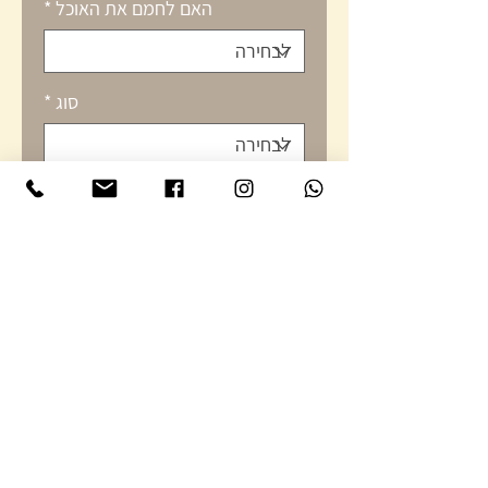
האם לחמם את האוכל
*
סוג
*
Special requests? (לא חובה)
0/500
כמות
*
הוספה לסל