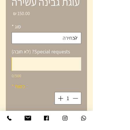
עוגת גבינה עשירה
מחיר
סוג
*
Special requests? (לא חובה)
0/500
כמות
*
הוספה לסל