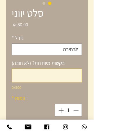
סלט יווני
מחיר
גודל
*
בקשות מיוחדות? (לא חובה)
0/500
כמות
*
הוספה לסל