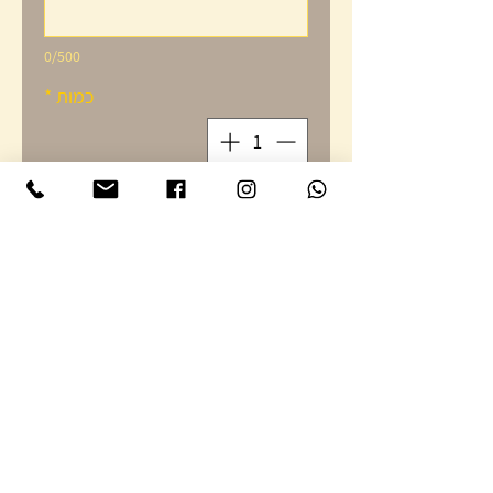
0/500
כמות
*
הוספה לסל
חצאי כריכי בייגל עם מגוון
ממרחים וירקות טריים
(טונה, סלט ביצים, גבינות
שמנת, גבינות
קשות, אבוקדו, סלמון מעושן עם
גבינת שמנת)