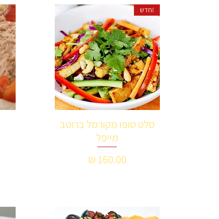
!חדש
סלט טופו מקורמל ברוטב
תצוגה מהירה
מייפל
מחיר