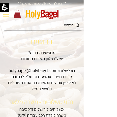
דרושים
** נא להזמין 36 שעות מראש **
|
Holy
Bagel
דרושים
?מחפשים עבודה
יש לנו מגוון משרות פתוחות
:נא לשלוח
holybagel@holybagel.com
קורות חיים באמצעות הדוא"ל לכתובת
נא לציין את שם המשרה בה אתם מעוניינים
בנושא המייל
נהגי משלוחים - משרה מלאה
משלוחים לירושלים והסביבה
משרה כוללת רכב עבודה (ידני)