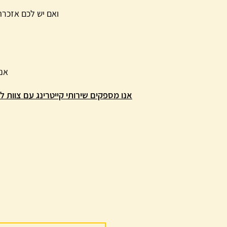
ואם יש לכם אזכרה
אנא
אנו מספקים שירותי קייטרינג עם צוות למינימום של 60 מוזמנים (כולל ילדים מעל גיל 7, בין 3-6 שנים נחשב כח