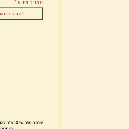
r
תאריך אירוע
*
e
q
u
i
r
e
d
מיוחדים 