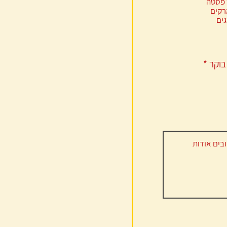
ח
בוקר
*
ו
ב
ה